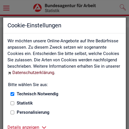
Statistiken
Fachstatistiken
Cookie-Einstellungen
Wir möchten unsere Online-Angebote auf Ihre Bedürfnisse
anpassen. Zu diesem Zweck setzen wir sogenannte
Cookies ein. Entscheiden Sie bitte selbst, welche Cookies
Sie zulassen. Die Arten von Cookies werden nachfolgend
beschrieben. Weitere Informationen erhalten Sie in unserer
Datenschutzerklärung
.
Bitte wählen Sie aus:
Ar­beit­su­che, Ar­beits­lo­sig­keit und
Technisch Notwendig
Un­ter­be­schäf­ti­gung
Statistik
Personalisierung
Wie viele Menschen suchen Arbeit oder haben
Probleme am Arbeitsmarkt, weil ihnen ein reguläres
Beschäftigungsverhältnis fehlt?
Details anzeigen