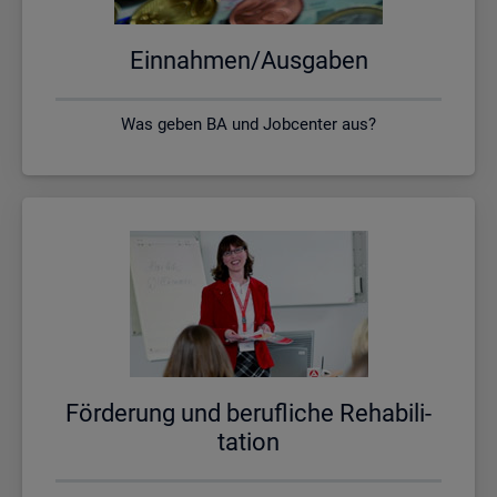
Ein­nah­men/Aus­ga­ben
Was geben BA und Jobcenter aus?
För­de­rung und be­ruf­li­che Re­ha­bi­li­
ta­ti­on