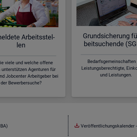
Grund­si­che­rung fü
l­de­te Ar­beits­stel­
beit­su­chen­de (SG
len
Bedarfsgemeinschaften
ie viele und welche offene
Leistungsberechtigte, Ei
n unterstützen Agenturen für
und Leistungen.
und Jobcenter Arbeitgeber bei
der Bewerbersuche?
NBA)
Veröffentlichungskalender -