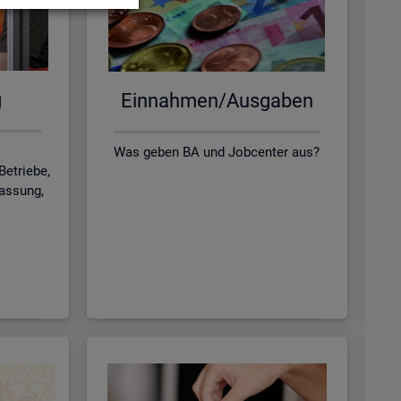
g
Ein­nah­men/Aus­ga­ben
Was geben BA und Jobcenter aus?
Betriebe,
lassung,