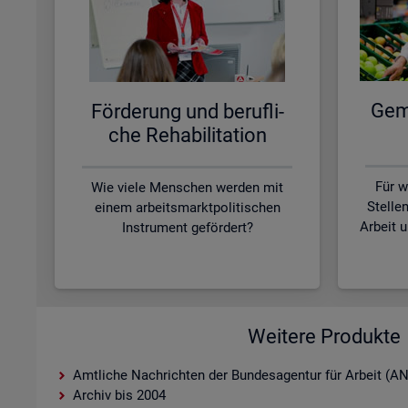
Ge­me
För­de­rung und be­ruf­li­
che Re­ha­bi­li­ta­ti­on
Für w
Wie viele Menschen werden mit
Stelle
einem arbeitsmarktpolitischen
Arbeit 
Instrument gefördert?
Weitere Produkte
Amtliche Nachrichten der Bundesagentur für Arbeit (A
Archiv bis 2004