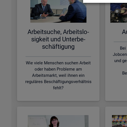
Ar­beit­su­che, Ar­beits­lo­
Au
sig­keit und Un­ter­be­
schäf­ti­gung
Bei
Jobcen
und ge
Wie viele Menschen suchen Arbeit
oder haben Probleme am
Be
Arbeitsmarkt, weil ihnen ein
reguläres Beschäftigungsverhältnis
fehlt?