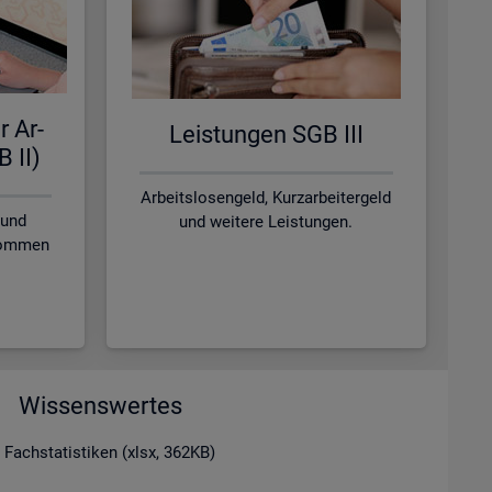
r Ar­
Leis­tun­gen SGB III
B II)
Arbeitslosengeld, Kurzarbeitergeld
 und
und weitere Leistungen.
nkommen
Wissenswertes
 Fachstatistiken (xlsx, 362KB)