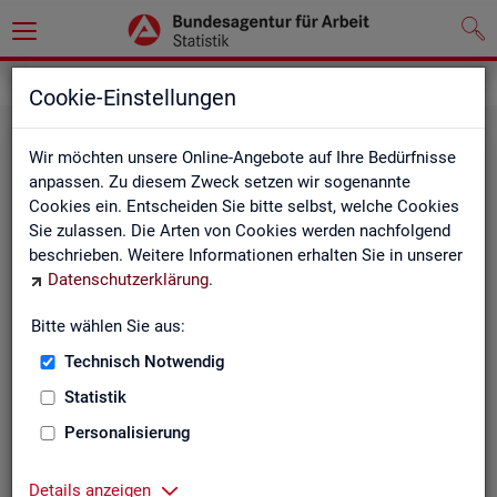
Statistiken
Fachstatistiken
Cookie-Einstellungen
Wir möchten unsere Online-Angebote auf Ihre Bedürfnisse
anpassen. Zu diesem Zweck setzen wir sogenannte
Cookies ein. Entscheiden Sie bitte selbst, welche Cookies
Sie zulassen. Die Arten von Cookies werden nachfolgend
beschrieben. Weitere Informationen erhalten Sie in unserer
Datenschutzerklärung
.
Bitte wählen Sie aus:
Ar­beit­su­che, Ar­beits­lo­sig­keit und
Technisch Notwendig
Un­ter­be­schäf­ti­gung
Statistik
Personalisierung
Wie viele Menschen suchen Arbeit oder haben
Probleme am Arbeitsmarkt, weil ihnen ein reguläres
Beschäftigungsverhältnis fehlt?
Details anzeigen