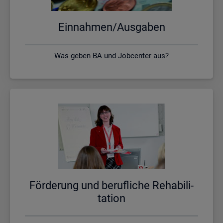
Ein­nah­men/Aus­ga­ben
Was geben BA und Jobcenter aus?
För­de­rung und be­ruf­li­che Re­ha­bi­li­
ta­ti­on