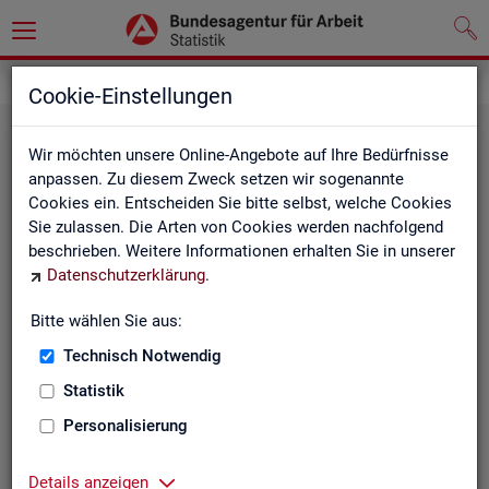
Statistiken
Fachstatistiken
Cookie-Einstellungen
Wir möchten unsere Online-Angebote auf Ihre Bedürfnisse
anpassen. Zu diesem Zweck setzen wir sogenannte
Cookies ein. Entscheiden Sie bitte selbst, welche Cookies
Sie zulassen. Die Arten von Cookies werden nachfolgend
beschrieben. Weitere Informationen erhalten Sie in unserer
Datenschutzerklärung
.
Bitte wählen Sie aus:
Ar­beit­su­che, Ar­beits­lo­sig­keit und
Technisch Notwendig
Un­ter­be­schäf­ti­gung
Statistik
Personalisierung
Wie viele Menschen suchen Arbeit oder haben
Probleme am Arbeitsmarkt, weil ihnen ein reguläres
Beschäftigungsverhältnis fehlt?
Details anzeigen