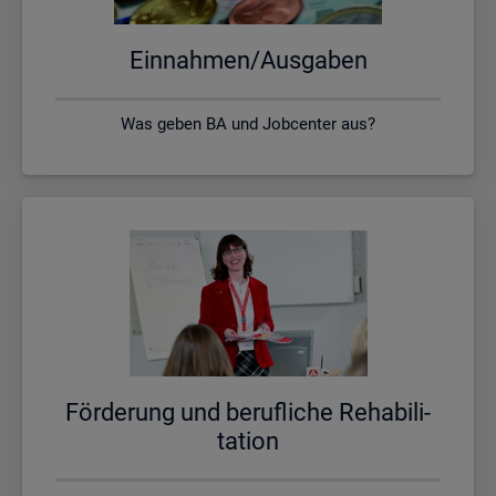
Ein­nah­men/Aus­ga­ben
Was geben BA und Jobcenter aus?
För­de­rung und be­ruf­li­che Re­ha­bi­li­
ta­ti­on