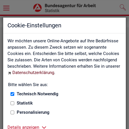
Statistiken
Fachstatistiken
Cookie-Einstellungen
Wir möchten unsere Online-Angebote auf Ihre Bedürfnisse
anpassen. Zu diesem Zweck setzen wir sogenannte
Cookies ein. Entscheiden Sie bitte selbst, welche Cookies
Sie zulassen. Die Arten von Cookies werden nachfolgend
beschrieben. Weitere Informationen erhalten Sie in unserer
Datenschutzerklärung
.
Bitte wählen Sie aus:
Ar­beit­su­che, Ar­beits­lo­sig­keit und
Technisch Notwendig
Un­ter­be­schäf­ti­gung
Statistik
Personalisierung
Wie viele Menschen suchen Arbeit oder haben
Probleme am Arbeitsmarkt, weil ihnen ein reguläres
Beschäftigungsverhältnis fehlt?
Details anzeigen