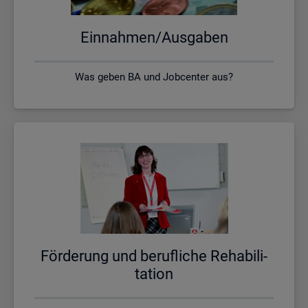
Ein­nah­men/Aus­ga­ben
Was geben BA und Jobcenter aus?
För­de­rung und be­ruf­li­che Re­ha­bi­li­
ta­ti­on