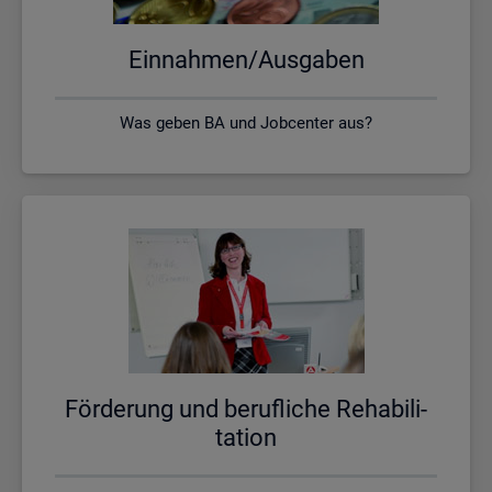
Ein­nah­men/Aus­ga­ben
Was geben BA und Jobcenter aus?
För­de­rung und be­ruf­li­che Re­ha­bi­li­
ta­ti­on