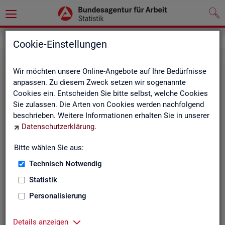
Statistiken
Fachstatistiken
Cookie-Einstellungen
Wir möchten unsere Online-Angebote auf Ihre Bedürfnisse
anpassen. Zu diesem Zweck setzen wir sogenannte
Cookies ein. Entscheiden Sie bitte selbst, welche Cookies
Sie zulassen. Die Arten von Cookies werden nachfolgend
beschrieben. Weitere Informationen erhalten Sie in unserer
Datenschutzerklärung
.
Bitte wählen Sie aus:
Ar­beit­su­che, Ar­beits­lo­sig­keit und
Technisch Notwendig
Un­ter­be­schäf­ti­gung
Statistik
Personalisierung
Wie viele Menschen suchen Arbeit oder haben
Probleme am Arbeitsmarkt, weil ihnen ein reguläres
Beschäftigungsverhältnis fehlt?
Details anzeigen