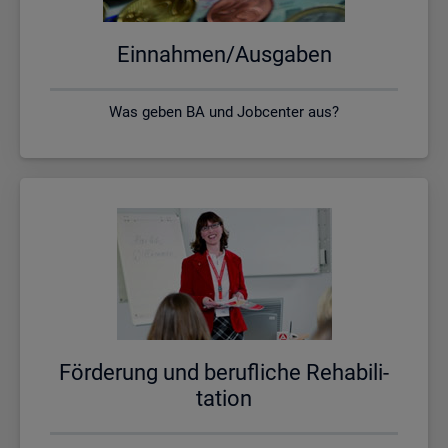
Ein­nah­men/Aus­ga­ben
Was geben BA und Jobcenter aus?
För­de­rung und be­ruf­li­che Re­ha­bi­li­
ta­ti­on