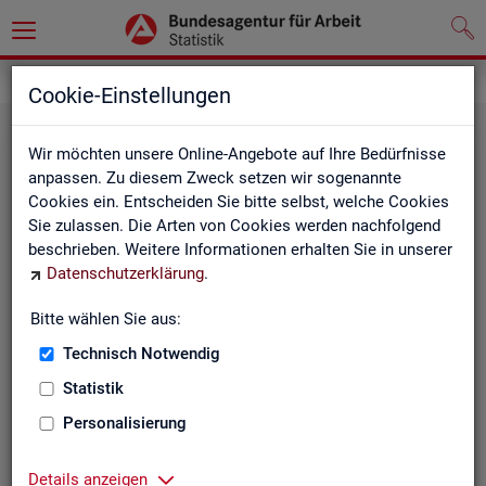
Statistiken
Fachstatistiken
Cookie-Einstellungen
Wir möchten unsere Online-Angebote auf Ihre Bedürfnisse
anpassen. Zu diesem Zweck setzen wir sogenannte
Cookies ein. Entscheiden Sie bitte selbst, welche Cookies
Sie zulassen. Die Arten von Cookies werden nachfolgend
beschrieben. Weitere Informationen erhalten Sie in unserer
Datenschutzerklärung
.
Bitte wählen Sie aus:
Ar­beit­su­che, Ar­beits­lo­sig­keit und
Technisch Notwendig
Un­ter­be­schäf­ti­gung
Statistik
Personalisierung
Wie viele Menschen suchen Arbeit oder haben
Probleme am Arbeitsmarkt, weil ihnen ein reguläres
Beschäftigungsverhältnis fehlt?
Details anzeigen