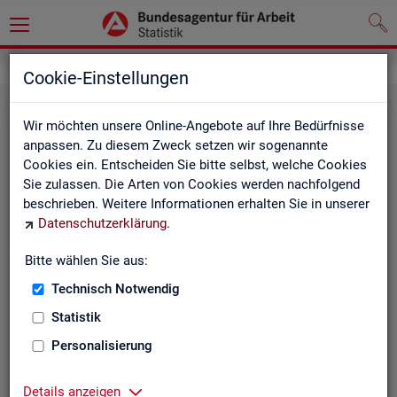
Statistiken
Fachstatistiken
Cookie-Einstellungen
Wir möchten unsere Online-Angebote auf Ihre Bedürfnisse
anpassen. Zu diesem Zweck setzen wir sogenannte
Cookies ein. Entscheiden Sie bitte selbst, welche Cookies
Sie zulassen. Die Arten von Cookies werden nachfolgend
beschrieben. Weitere Informationen erhalten Sie in unserer
Datenschutzerklärung
.
Bitte wählen Sie aus:
Ar­beit­su­che, Ar­beits­lo­sig­keit und
Technisch Notwendig
Un­ter­be­schäf­ti­gung
Statistik
Personalisierung
Wie viele Menschen suchen Arbeit oder haben
Probleme am Arbeitsmarkt, weil ihnen ein reguläres
Beschäftigungsverhältnis fehlt?
Details anzeigen