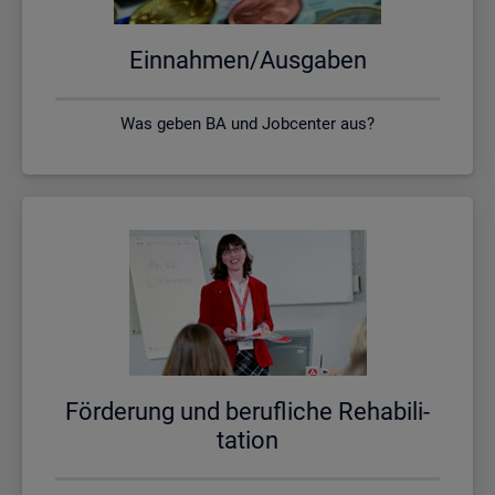
Ein­nah­men/Aus­ga­ben
Was geben BA und Jobcenter aus?
För­de­rung und be­ruf­li­che Re­ha­bi­li­
ta­ti­on