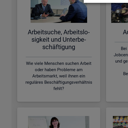
Ar­beit­su­che, Ar­beits­lo­
Au
sig­keit und Un­ter­be­
schäf­ti­gung
Bei
Jobcen
und ge
Wie viele Menschen suchen Arbeit
oder haben Probleme am
Be
Arbeitsmarkt, weil ihnen ein
reguläres Beschäftigungsverhältnis
fehlt?