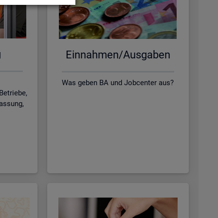
g
Ein­nah­men/Aus­ga­ben
Was geben BA und Jobcenter aus?
Betriebe,
lassung,