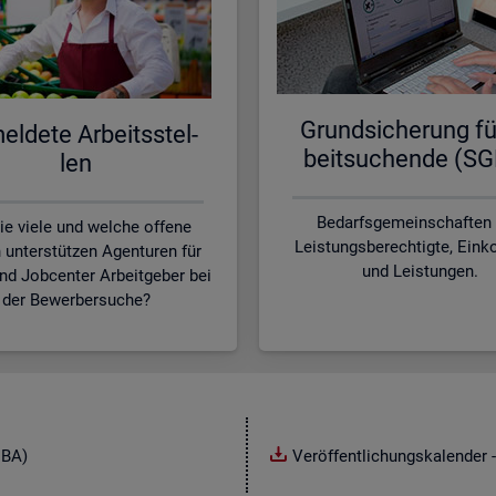
Grund­si­che­rung fü
l­de­te Ar­beits­stel­
beit­su­chen­de (SG
len
Bedarfsgemeinschaften
ie viele und welche offene
Leistungsberechtigte, Ei
n unterstützen Agenturen für
und Leistungen.
und Jobcenter Arbeitgeber bei
der Bewerbersuche?
NBA)
Veröffentlichungskalender -