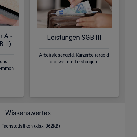
r Ar­
Leis­tun­gen SGB III
B II)
Arbeitslosengeld, Kurzarbeitergeld
 und
und weitere Leistungen.
nkommen
Wissenswertes
 Fachstatistiken (xlsx, 362KB)