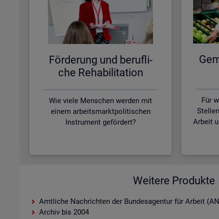
Ge­me
För­de­rung und be­ruf­li­
che Re­ha­bi­li­ta­ti­on
Für w
Wie viele Menschen werden mit
Stelle
einem arbeitsmarktpolitischen
Arbeit 
Instrument gefördert?
Weitere Produkte
Amtliche Nachrichten der Bundesagentur für Arbeit (A
Archiv bis 2004