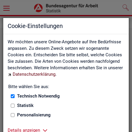
Statistiken
Fachstatistiken
Cookie-Einstellungen
Wir möchten unsere Online-Angebote auf Ihre Bedürfnisse
anpassen. Zu diesem Zweck setzen wir sogenannte
Cookies ein. Entscheiden Sie bitte selbst, welche Cookies
Sie zulassen. Die Arten von Cookies werden nachfolgend
beschrieben. Weitere Informationen erhalten Sie in unserer
Datenschutzerklärung
.
Bitte wählen Sie aus:
Ar­beit­su­che, Ar­beits­lo­sig­keit und
Technisch Notwendig
Un­ter­be­schäf­ti­gung
Statistik
Personalisierung
Wie viele Menschen suchen Arbeit oder haben
Probleme am Arbeitsmarkt, weil ihnen ein reguläres
Beschäftigungsverhältnis fehlt?
Details anzeigen