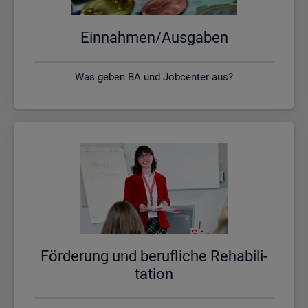
Ein­nah­men/Aus­ga­ben
Was geben BA und Jobcenter aus?
För­de­rung und be­ruf­li­che Re­ha­bi­li­
ta­ti­on