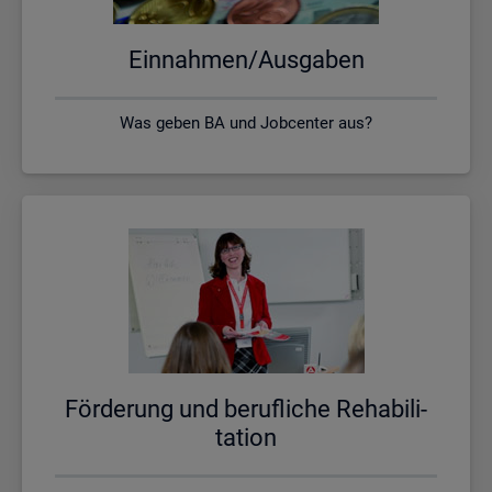
Ein­nah­men/Aus­ga­ben
Was geben BA und Jobcenter aus?
För­de­rung und be­ruf­li­che Re­ha­bi­li­
ta­ti­on