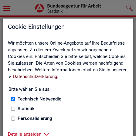
Statistiken
Fachstatistiken
Cookie-Einstellungen
Wir möchten unsere Online-Angebote auf Ihre Bedürfnisse
anpassen. Zu diesem Zweck setzen wir sogenannte
Cookies ein. Entscheiden Sie bitte selbst, welche Cookies
Sie zulassen. Die Arten von Cookies werden nachfolgend
beschrieben. Weitere Informationen erhalten Sie in unserer
Datenschutzerklärung
.
Bitte wählen Sie aus:
Ar­beit­su­che, Ar­beits­lo­sig­keit und
Technisch Notwendig
Un­ter­be­schäf­ti­gung
Statistik
Personalisierung
Wie viele Menschen suchen Arbeit oder haben
Probleme am Arbeitsmarkt, weil ihnen ein reguläres
Beschäftigungsverhältnis fehlt?
Details anzeigen