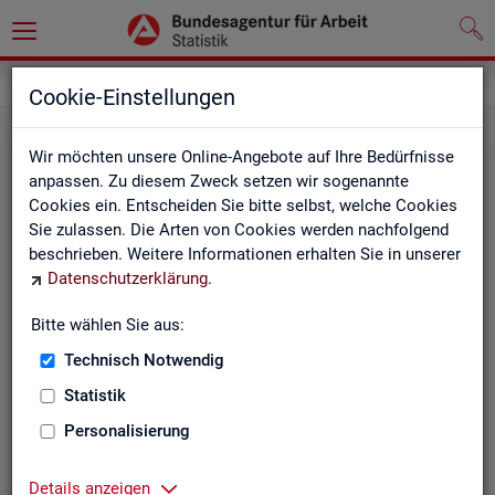
Statistiken
Fachstatistiken
Cookie-Einstellungen
Wir möchten unsere Online-Angebote auf Ihre Bedürfnisse
anpassen. Zu diesem Zweck setzen wir sogenannte
Cookies ein. Entscheiden Sie bitte selbst, welche Cookies
Sie zulassen. Die Arten von Cookies werden nachfolgend
beschrieben. Weitere Informationen erhalten Sie in unserer
Datenschutzerklärung
.
Bitte wählen Sie aus:
Ar­beit­su­che, Ar­beits­lo­sig­keit und
Technisch Notwendig
Un­ter­be­schäf­ti­gung
Statistik
Personalisierung
Wie viele Menschen suchen Arbeit oder haben
Probleme am Arbeitsmarkt, weil ihnen ein reguläres
Beschäftigungsverhältnis fehlt?
Details anzeigen