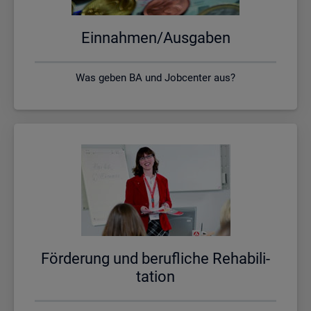
Ein­nah­men/Aus­ga­ben
Was geben BA und Jobcenter aus?
För­de­rung und be­ruf­li­che Re­ha­bi­li­
ta­ti­on