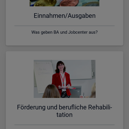
Ein­nah­men/Aus­ga­ben
Was geben BA und Jobcenter aus?
För­de­rung und be­ruf­li­che Re­ha­bi­li­
ta­ti­on