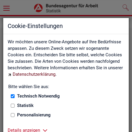
Statistiken
Fachstatistiken
Cookie-Einstellungen
Wir möchten unsere Online-Angebote auf Ihre Bedürfnisse
anpassen. Zu diesem Zweck setzen wir sogenannte
Cookies ein. Entscheiden Sie bitte selbst, welche Cookies
Sie zulassen. Die Arten von Cookies werden nachfolgend
beschrieben. Weitere Informationen erhalten Sie in unserer
Datenschutzerklärung
.
Bitte wählen Sie aus:
Ar­beit­su­che, Ar­beits­lo­sig­keit und
Technisch Notwendig
Un­ter­be­schäf­ti­gung
Statistik
Personalisierung
Wie viele Menschen suchen Arbeit oder haben
Probleme am Arbeitsmarkt, weil ihnen ein reguläres
Beschäftigungsverhältnis fehlt?
Details anzeigen