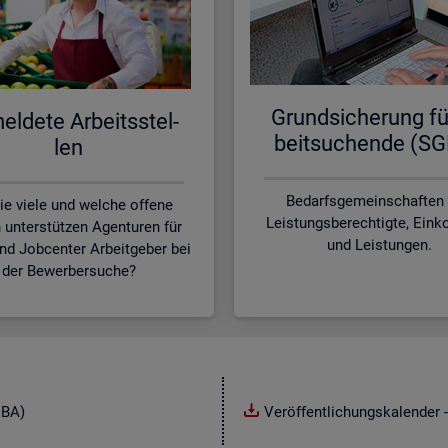
Grund­si­che­rung fü
l­de­te Ar­beits­stel­
beit­su­chen­de (SG
len
Bedarfsgemeinschaften
ie viele und welche offene
Leistungsberechtigte, Ei
n unterstützen Agenturen für
und Leistungen.
und Jobcenter Arbeitgeber bei
der Bewerbersuche?
NBA)
Veröffentlichungskalender -