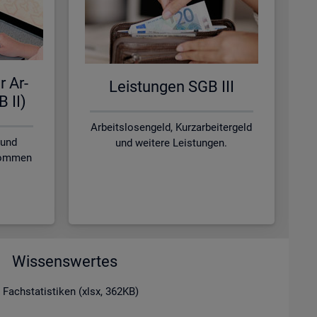
r Ar­
Leis­tun­gen SGB III
B II)
Arbeitslosengeld, Kurzarbeitergeld
 und
und weitere Leistungen.
nkommen
Wissenswertes
 Fachstatistiken (xlsx, 362KB)