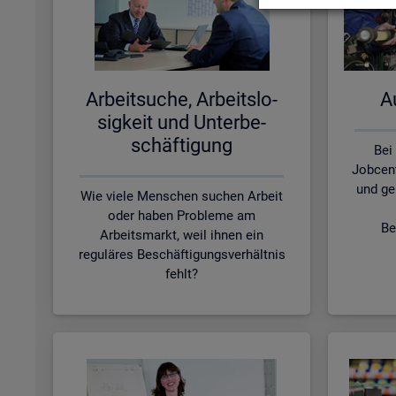
Ar­beit­su­che, Ar­beits­lo­
Au
sig­keit und Un­ter­be­
schäf­ti­gung
Bei
Jobcen
und ge
Wie viele Menschen suchen Arbeit
oder haben Probleme am
Be
Arbeitsmarkt, weil ihnen ein
reguläres Beschäftigungsverhältnis
fehlt?