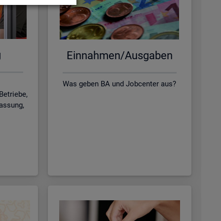
g
Ein­nah­men/Aus­ga­ben
Was geben BA und Jobcenter aus?
Betriebe,
lassung,