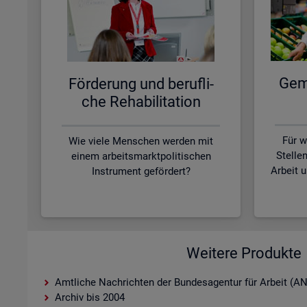
Ge­me
För­de­rung und be­ruf­li­
che Re­ha­bi­li­ta­ti­on
Für w
Wie viele Menschen werden mit
Stelle
einem arbeitsmarktpolitischen
Arbeit 
Instrument gefördert?
Weitere Produkte
Amtliche Nachrichten der Bundesagentur für Arbeit (A
Archiv bis 2004