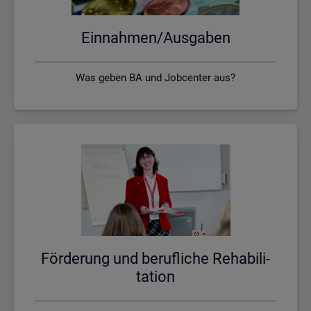
Ein­nah­men/Aus­ga­ben
Was geben BA und Jobcenter aus?
För­de­rung und be­ruf­li­che Re­ha­bi­li­
ta­ti­on