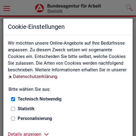
Statistiken
Fachstatistiken
Cookie-Einstellungen
Wir möchten unsere Online-Angebote auf Ihre Bedürfnisse
anpassen. Zu diesem Zweck setzen wir sogenannte
Cookies ein. Entscheiden Sie bitte selbst, welche Cookies
Sie zulassen. Die Arten von Cookies werden nachfolgend
beschrieben. Weitere Informationen erhalten Sie in unserer
Datenschutzerklärung
.
Bitte wählen Sie aus:
Ar­beit­su­che, Ar­beits­lo­sig­keit und
Technisch Notwendig
Un­ter­be­schäf­ti­gung
Statistik
Personalisierung
Wie viele Menschen suchen Arbeit oder haben
Probleme am Arbeitsmarkt, weil ihnen ein reguläres
Beschäftigungsverhältnis fehlt?
Details anzeigen