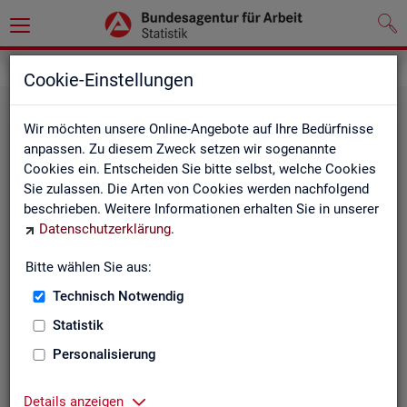
Statistiken
Fachstatistiken
Cookie-Einstellungen
Wir möchten unsere Online-Angebote auf Ihre Bedürfnisse
anpassen. Zu diesem Zweck setzen wir sogenannte
Cookies ein. Entscheiden Sie bitte selbst, welche Cookies
Sie zulassen. Die Arten von Cookies werden nachfolgend
beschrieben. Weitere Informationen erhalten Sie in unserer
Datenschutzerklärung
.
Bitte wählen Sie aus:
Ar­beit­su­che, Ar­beits­lo­sig­keit und
Technisch Notwendig
Un­ter­be­schäf­ti­gung
Statistik
Personalisierung
Wie viele Menschen suchen Arbeit oder haben
Probleme am Arbeitsmarkt, weil ihnen ein reguläres
Beschäftigungsverhältnis fehlt?
Details anzeigen