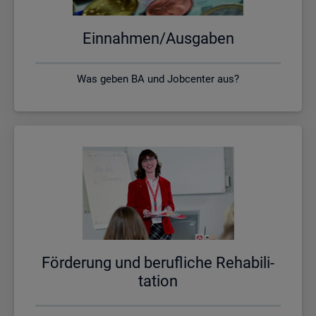
Ein­nah­men/Aus­ga­ben
Was geben BA und Jobcenter aus?
För­de­rung und be­ruf­li­che Re­ha­bi­li­
ta­ti­on