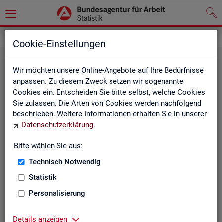
Statistiken
Fachstatistiken
Cookie-Einstellungen
Wir möchten unsere Online-Angebote auf Ihre Bedürfnisse
anpassen. Zu diesem Zweck setzen wir sogenannte
Cookies ein. Entscheiden Sie bitte selbst, welche Cookies
Sie zulassen. Die Arten von Cookies werden nachfolgend
beschrieben. Weitere Informationen erhalten Sie in unserer
Datenschutzerklärung
.
Bitte wählen Sie aus:
Ar­beit­su­che, Ar­beits­lo­sig­keit und
Technisch Notwendig
Un­ter­be­schäf­ti­gung
Statistik
Personalisierung
Wie viele Menschen suchen Arbeit oder haben
Probleme am Arbeitsmarkt, weil ihnen ein reguläres
Beschäftigungsverhältnis fehlt?
Details anzeigen