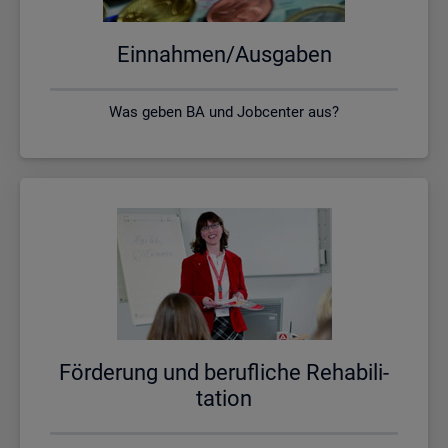
Ein­nah­men/Aus­ga­ben
Was geben BA und Jobcenter aus?
För­de­rung und be­ruf­li­che Re­ha­bi­li­
ta­ti­on