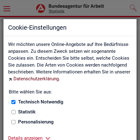
Statistiken
Fachstatistiken
Cookie-Einstellungen
Wir möchten unsere Online-Angebote auf Ihre Bedürfnisse
anpassen. Zu diesem Zweck setzen wir sogenannte
Cookies ein. Entscheiden Sie bitte selbst, welche Cookies
Sie zulassen. Die Arten von Cookies werden nachfolgend
beschrieben. Weitere Informationen erhalten Sie in unserer
Datenschutzerklärung
.
Bitte wählen Sie aus:
Ar­beit­su­che, Ar­beits­lo­sig­keit und
Technisch Notwendig
Un­ter­be­schäf­ti­gung
Statistik
Personalisierung
Wie viele Menschen suchen Arbeit oder haben
Probleme am Arbeitsmarkt, weil ihnen ein reguläres
Beschäftigungsverhältnis fehlt?
Details anzeigen