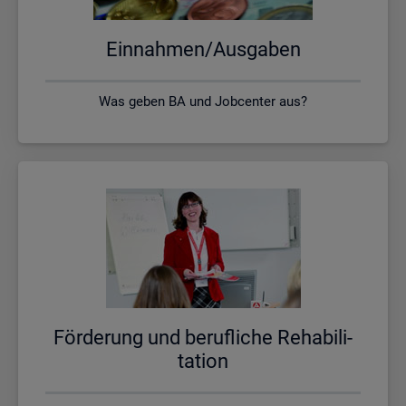
Ein­nah­men/Aus­ga­ben
Was geben BA und Jobcenter aus?
För­de­rung und be­ruf­li­che Re­ha­bi­li­
ta­ti­on