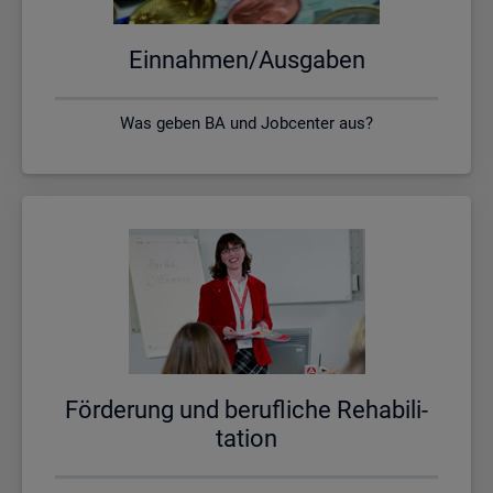
Ein­nah­men/Aus­ga­ben
Was geben BA und Jobcenter aus?
För­de­rung und be­ruf­li­che Re­ha­bi­li­
ta­ti­on