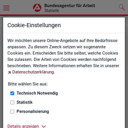
Statistiken
Fachstatistiken
Cookie-Einstellungen
Wir möchten unsere Online-Angebote auf Ihre Bedürfnisse
anpassen. Zu diesem Zweck setzen wir sogenannte
Cookies ein. Entscheiden Sie bitte selbst, welche Cookies
Sie zulassen. Die Arten von Cookies werden nachfolgend
beschrieben. Weitere Informationen erhalten Sie in unserer
Datenschutzerklärung
.
Bitte wählen Sie aus:
Ar­beit­su­che, Ar­beits­lo­sig­keit und
Technisch Notwendig
Un­ter­be­schäf­ti­gung
Statistik
Personalisierung
Wie viele Menschen suchen Arbeit oder haben
Probleme am Arbeitsmarkt, weil ihnen ein reguläres
Beschäftigungsverhältnis fehlt?
Details anzeigen