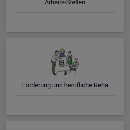
Ar­beits-Stel­len
För­de­rung und be­ruf­li­che Reha