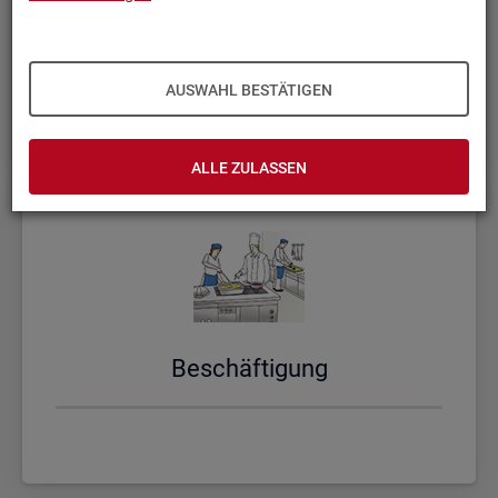
Ar­beit-Suche, Ar­beits­lo­sig­keit,
Unter-Be­schäf­ti­gung
AUSWAHL BESTÄTIGEN
ALLE ZULASSEN
Be­schäf­ti­gung