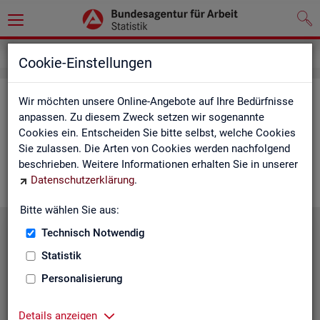
Leichte Sprache
Unsere Statistiken
Cookie-Einstellungen
Das sind die Sta­tis­ti­ken
Wir möchten unsere Online-Angebote auf Ihre Bedürfnisse
anpassen. Zu diesem Zweck setzen wir sogenannte
Cookies ein. Entscheiden Sie bitte selbst, welche Cookies
Die Sta­tis­tik der BA sam­melt Daten.
Sie zulassen. Die Arten von Cookies werden nachfolgend
Sie kön­nen auf die Fel­der kli­cken.
beschrieben. Weitere Informationen erhalten Sie in unserer
Sie kom­men dann zu den Infos in Leich­ter Spra­che.
Datenschutzerklärung
.
Bitte wählen Sie aus:
Technisch Notwendig
Statistik
Personalisierung
Details anzeigen