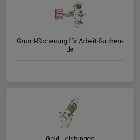
Grund-Si­che­rung für Ar­beit-Su­chen­
de
Geld-Leis­tun­gen