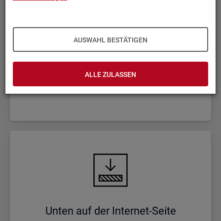
AUSWAHL BESTÄTIGEN
Haupt-Na­vi­ga­ti­on und wich­ti­ge In­
hal­te
ALLE ZULASSEN
Unten auf der In­ter­net-Seite