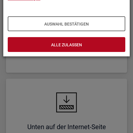
AUSWAHL BESTÄTIGEN
Haupt-Na­vi­ga­ti­on und wich­ti­ge In­
hal­te
ALLE ZULASSEN
Unten auf der In­ter­net-Seite