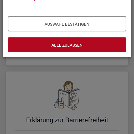
AUSWAHL BESTÄTIGEN
Un­se­re Sta­tis­ti­ken
ALLE ZULASSEN
Er­klä­rung zur Bar­rie­re­frei­heit