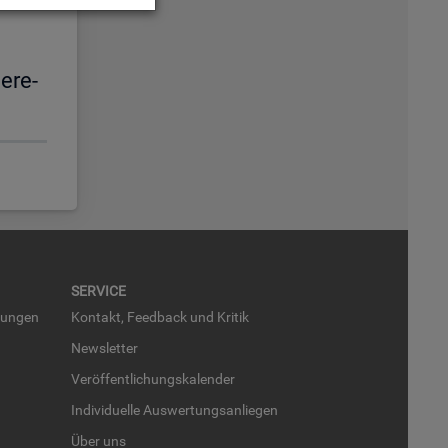
e­re­
SER­VICE
run­gen
Kon­takt, Feed­back und Kri­tik
News­let­ter
Ver­öf­fent­li­chungs­ka­len­der
In­di­vi­du­el­le Aus­wer­tungs­an­lie­gen
Über uns