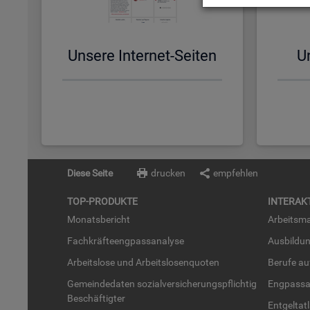
Un­se­re In­ter­net-Sei­ten
Un
Diese Seite
drucken
empfehlen
TOP-PRO­DUK­TE
IN­TER­AK­
Mo­nats­be­richt
Ar­beits­ma
Fach­kräf­te­eng­pass­ana­ly­se
Aus­bil­du
Ar­beits­lo­se und Ar­beits­lo­sen­quo­ten
Be­ru­fe a
Ge­mein­de­da­ten so­zi­al­ver­si­che­rungs­pflich­tig
Eng­pass­a
Be­schäf­tig­ter
Ent­gel­t­at