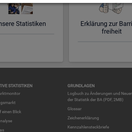
­se­re Sta­tis­ti­ken
Er­klä­rung zur Bar­ri
frei­heit
TI­VE STA­TIS­TI­KEN
GRUND­LA­GEN
rkt­mo­ni­tor
Log­buch zu Än­de­run­gen und Neue­
der Sta­tis­tik der BA (PDF, 2MB)
ngs­markt
Glos­sar
uf einen Blick
Zei­chen­er­klä­rung
na­ly­se
Kenn­zah­len­steck­brie­fe
­las