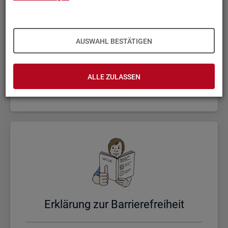
AUSWAHL BESTÄTIGEN
Un­se­re Sta­tis­ti­ken
ALLE ZULASSEN
Er­klä­rung zur Bar­rie­re­frei­heit