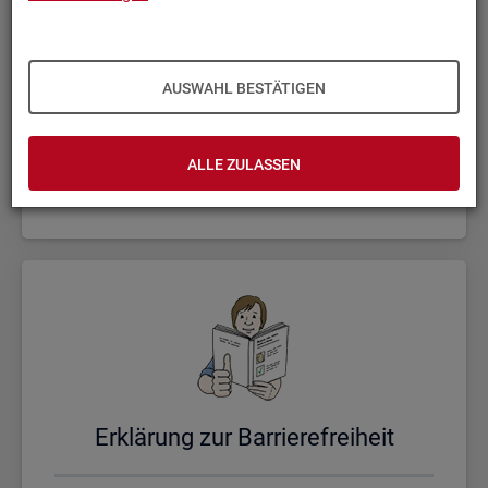
AUSWAHL BESTÄTIGEN
Un­se­re Sta­tis­ti­ken
ALLE ZULASSEN
Er­klä­rung zur Bar­rie­re­frei­heit