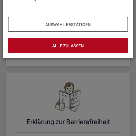
AUSWAHL BESTÄTIGEN
Un­se­re Sta­tis­ti­ken
ALLE ZULASSEN
Er­klä­rung zur Bar­rie­re­frei­heit