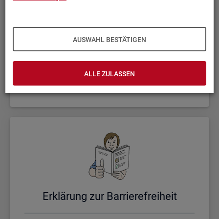
AUSWAHL BESTÄTIGEN
Un­se­re Sta­tis­ti­ken
ALLE ZULASSEN
Er­klä­rung zur Bar­rie­re­frei­heit