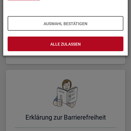
AUSWAHL BESTÄTIGEN
Un­se­re Sta­tis­ti­ken
ALLE ZULASSEN
Er­klä­rung zur Bar­rie­re­frei­heit