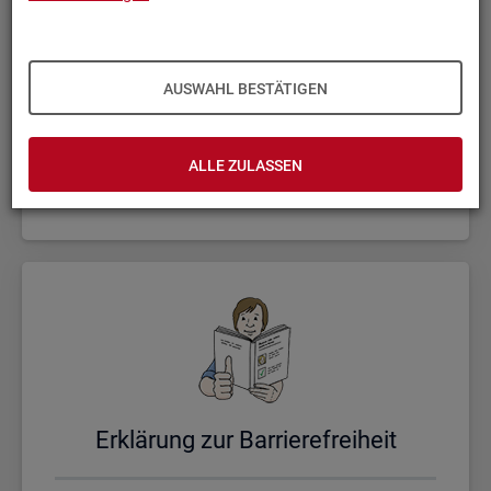
AUSWAHL BESTÄTIGEN
Un­se­re Sta­tis­ti­ken
ALLE ZULASSEN
Er­klä­rung zur Bar­rie­re­frei­heit