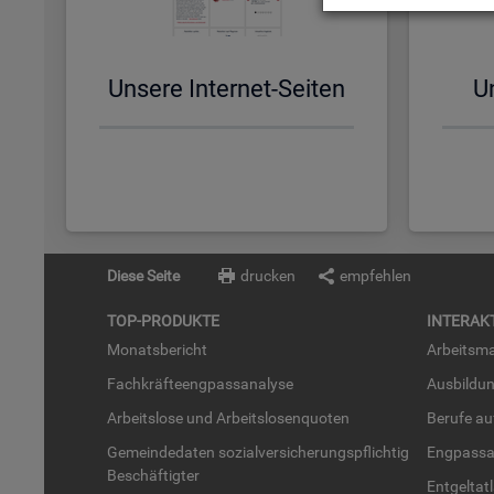
Un­se­re In­ter­net-Sei­ten
Un
Diese Seite
drucken
empfehlen
TOP-PRO­DUK­TE
IN­TER­AK­
Mo­nats­be­richt
Ar­beits­ma
Fach­kräf­te­eng­pass­ana­ly­se
Aus­bil­du
Ar­beits­lo­se und Ar­beits­lo­sen­quo­ten
Be­ru­fe a
Ge­mein­de­da­ten so­zi­al­ver­si­che­rungs­pflich­tig
Eng­pass­a
Be­schäf­tig­ter
Ent­gel­t­at