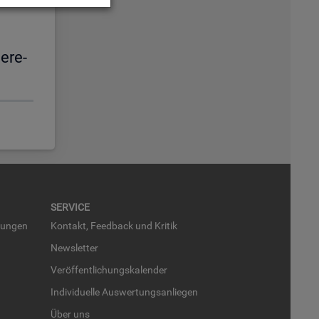
e­re­
SER­VICE
run­gen
Kon­takt, Feed­back und Kri­tik
News­let­ter
Ver­öf­fent­li­chungs­ka­len­der
In­di­vi­du­el­le Aus­wer­tungs­an­lie­gen
Über uns