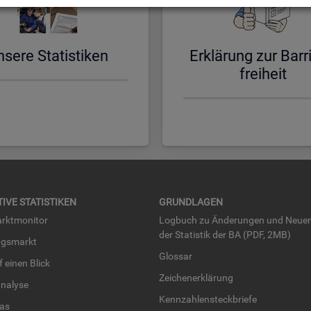
­se­re Sta­tis­ti­ken
Er­klä­rung zur Bar­ri
frei­heit
TI­VE STA­TIS­TI­KEN
GRUND­LA­GEN
rkt­mo­ni­tor
Log­buch zu Än­de­run­gen und Neue­
der Sta­tis­tik der BA (PDF, 2MB)
ngs­markt
Glos­sar
uf einen Blick
Zei­chen­er­klä­rung
na­ly­se
Kenn­zah­len­steck­brie­fe
­las