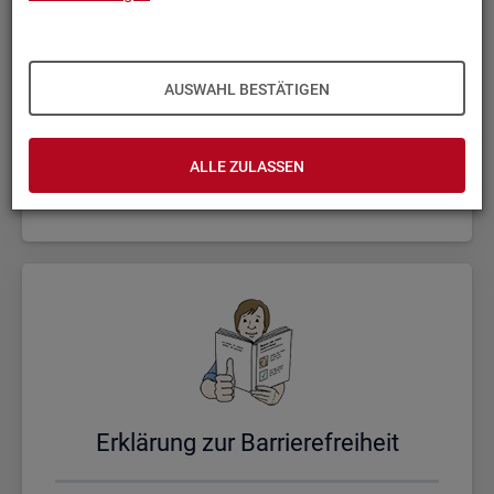
AUSWAHL BESTÄTIGEN
Un­se­re Sta­tis­ti­ken
ALLE ZULASSEN
Er­klä­rung zur Bar­rie­re­frei­heit