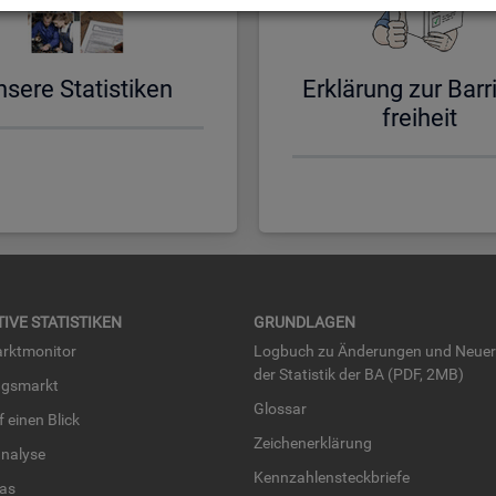
­se­re Sta­tis­ti­ken
Er­klä­rung zur Bar­ri
frei­heit
TI­VE STA­TIS­TI­KEN
GRUND­LA­GEN
rkt­mo­ni­tor
Log­buch zu Än­de­run­gen und Neue­
der Sta­tis­tik der BA (PDF, 2MB)
ngs­markt
Glos­sar
uf einen Blick
Zei­chen­er­klä­rung
na­ly­se
Kenn­zah­len­steck­brie­fe
­las