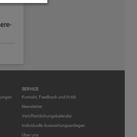
e­re­
SER­VICE
run­gen
Kon­takt, Feed­back und Kri­tik
News­let­ter
Ver­öf­fent­li­chungs­ka­len­der
In­di­vi­du­el­le Aus­wer­tungs­an­lie­gen
Über uns