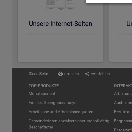
Un­se­re In­ter­net-Sei­ten
Un
Diese Seite
drucken
empfehlen
TOP-PRO­DUK­TE
IN­TER­AK­
Mo­nats­be­richt
Ar­beits­ma
Fach­kräf­te­eng­pass­ana­ly­se
Aus­bil­du
Ar­beits­lo­se und Ar­beits­lo­sen­quo­ten
Be­ru­fe a
Ge­mein­de­da­ten so­zi­al­ver­si­che­rungs­pflich­tig
Eng­pass­a
Be­schäf­tig­ter
Ent­gel­t­at