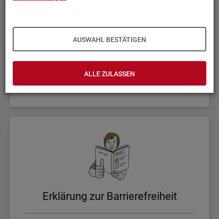
AUSWAHL BESTÄTIGEN
Un­se­re Sta­tis­ti­ken
ALLE ZULASSEN
Er­klä­rung zur Bar­rie­re­frei­heit