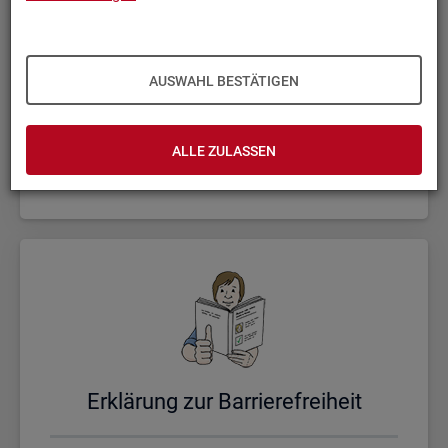
AUSWAHL BESTÄTIGEN
Un­se­re Sta­tis­ti­ken
ALLE ZULASSEN
Er­klä­rung zur Bar­rie­re­frei­heit