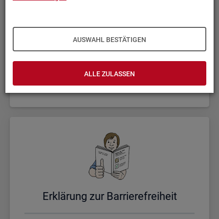
AUSWAHL BESTÄTIGEN
Un­se­re Sta­tis­ti­ken
ALLE ZULASSEN
Er­klä­rung zur Bar­rie­re­frei­heit