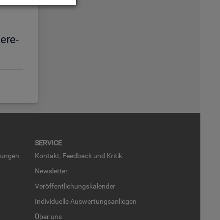
e­re­
SER­VICE
run­gen
Kon­takt, Feed­back und Kri­tik
News­let­ter
Ver­öf­fent­li­chungs­ka­len­der
In­di­vi­du­el­le Aus­wer­tungs­an­lie­gen
Über uns