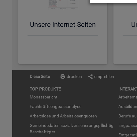
Un­se­re In­ter­net-Sei­ten
Un
Diese Seite
drucken
empfehlen
TOP-PRO­DUK­TE
IN­TER­AK­
Mo­nats­be­richt
Ar­beits­ma
Fach­kräf­te­eng­pass­ana­ly­se
Aus­bil­du
Ar­beits­lo­se und Ar­beits­lo­sen­quo­ten
Be­ru­fe a
Ge­mein­de­da­ten so­zi­al­ver­si­che­rungs­pflich­tig
Eng­pass­a
Be­schäf­tig­ter
Ent­gel­t­at