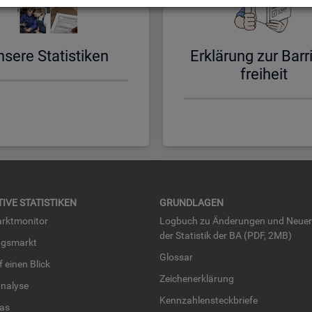
­se­re Sta­tis­ti­ken
Er­klä­rung zur Bar­ri
frei­heit
TI­VE STA­TIS­TI­KEN
GRUND­LA­GEN
rkt­mo­ni­tor
Log­buch zu Än­de­run­gen und Neue­
der Sta­tis­tik der BA (PDF, 2MB)
ngs­markt
Glos­sar
uf einen Blick
Zei­chen­er­klä­rung
na­ly­se
Kenn­zah­len­steck­brie­fe
­las