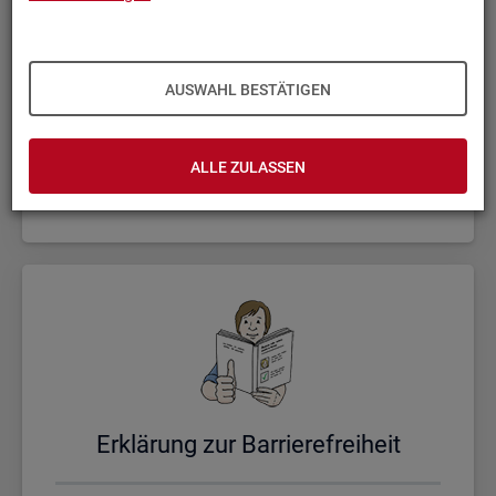
AUSWAHL BESTÄTIGEN
Un­se­re Sta­tis­ti­ken
ALLE ZULASSEN
Er­klä­rung zur Bar­rie­re­frei­heit