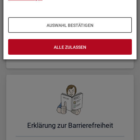
AUSWAHL BESTÄTIGEN
Un­se­re Sta­tis­ti­ken
ALLE ZULASSEN
Er­klä­rung zur Bar­rie­re­frei­heit