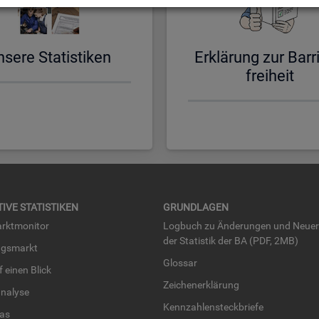
­se­re Sta­tis­ti­ken
Er­klä­rung zur Bar­ri
frei­heit
TI­VE STA­TIS­TI­KEN
GRUND­LA­GEN
rkt­mo­ni­tor
Log­buch zu Än­de­run­gen und Neue­
der Sta­tis­tik der BA (PDF, 2MB)
ngs­markt
Glos­sar
uf einen Blick
Zei­chen­er­klä­rung
na­ly­se
Kenn­zah­len­steck­brie­fe
­las