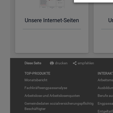
Un­se­re In­ter­net-Sei­ten
Un
Diese Seite
drucken
empfehlen
TOP-PRO­DUK­TE
IN­TER­AK­
Mo­nats­be­richt
Ar­beits­ma
Fach­kräf­te­eng­pass­ana­ly­se
Aus­bil­du
Ar­beits­lo­se und Ar­beits­lo­sen­quo­ten
Be­ru­fe a
Ge­mein­de­da­ten so­zi­al­ver­si­che­rungs­pflich­tig
Eng­pass­a
Be­schäf­tig­ter
Ent­gel­t­at