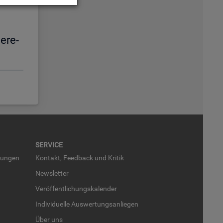
e­re­
SER­VICE
run­gen
Kon­takt, Feed­back und Kri­tik
News­let­ter
Ver­öf­fent­li­chungs­ka­len­der
In­di­vi­du­el­le Aus­wer­tungs­an­lie­gen
Über uns