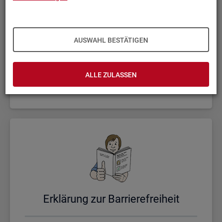
AUSWAHL BESTÄTIGEN
Un­se­re Sta­tis­ti­ken
ALLE ZULASSEN
Er­klä­rung zur Bar­rie­re­frei­heit