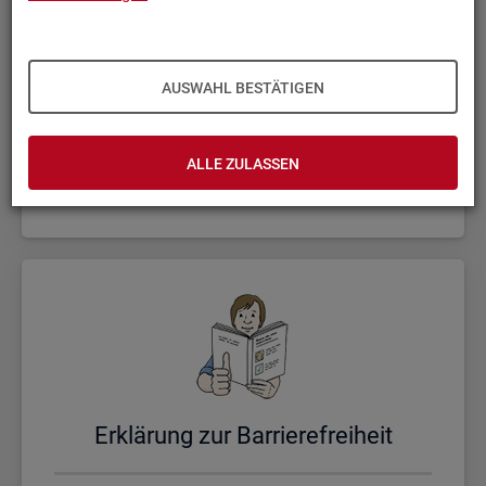
AUSWAHL BESTÄTIGEN
Un­se­re Sta­tis­ti­ken
ALLE ZULASSEN
Er­klä­rung zur Bar­rie­re­frei­heit