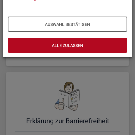
AUSWAHL BESTÄTIGEN
Un­se­re Sta­tis­ti­ken
ALLE ZULASSEN
Er­klä­rung zur Bar­rie­re­frei­heit