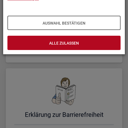
AUSWAHL BESTÄTIGEN
Un­se­re Sta­tis­ti­ken
ALLE ZULASSEN
Er­klä­rung zur Bar­rie­re­frei­heit