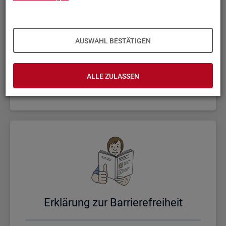
AUSWAHL BESTÄTIGEN
Un­se­re Sta­tis­ti­ken
ALLE ZULASSEN
Er­klä­rung zur Bar­rie­re­frei­heit