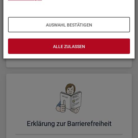
AUSWAHL BESTÄTIGEN
Un­se­re Sta­tis­ti­ken
ALLE ZULASSEN
Er­klä­rung zur Bar­rie­re­frei­heit