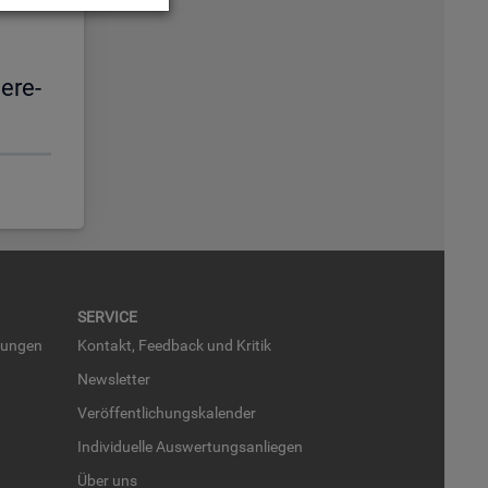
e­re­
SER­VICE
run­gen
Kon­takt, Feed­back und Kri­tik
News­let­ter
Ver­öf­fent­li­chungs­ka­len­der
In­di­vi­du­el­le Aus­wer­tungs­an­lie­gen
Über uns