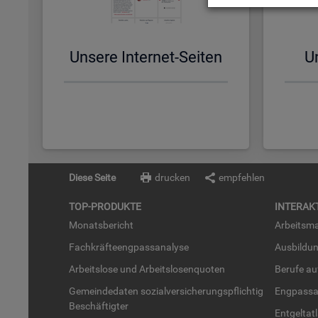
Un­se­re In­ter­net-Sei­ten
Un
Diese Seite
drucken
empfehlen
TOP-PRO­DUK­TE
IN­TER­AK­
Mo­nats­be­richt
Ar­beits­ma
Fach­kräf­te­eng­pass­ana­ly­se
Aus­bil­du
Ar­beits­lo­se und Ar­beits­lo­sen­quo­ten
Be­ru­fe a
Ge­mein­de­da­ten so­zi­al­ver­si­che­rungs­pflich­tig
Eng­pass­a
Be­schäf­tig­ter
Ent­gel­t­at