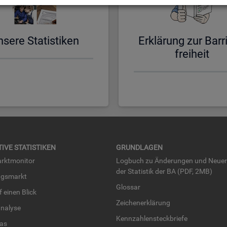
­se­re Sta­tis­ti­ken
Er­klä­rung zur Bar­ri
frei­heit
TI­VE STA­TIS­TI­KEN
GRUND­LA­GEN
rkt­mo­ni­tor
Log­buch zu Än­de­run­gen und Neue­
der Sta­tis­tik der BA (PDF, 2MB)
ngs­markt
Glos­sar
uf einen Blick
Zei­chen­er­klä­rung
na­ly­se
Kenn­zah­len­steck­brie­fe
­las