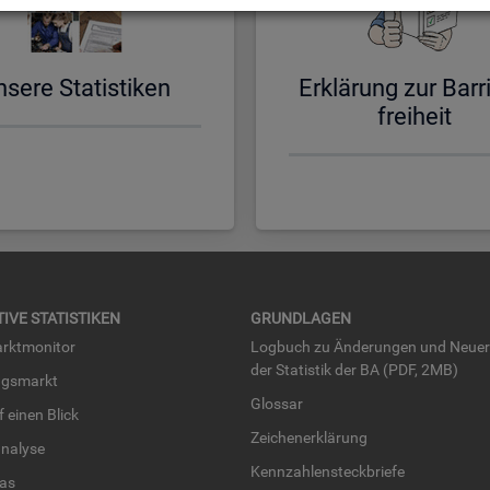
­se­re Sta­tis­ti­ken
Er­klä­rung zur Bar­ri
frei­heit
TI­VE STA­TIS­TI­KEN
GRUND­LA­GEN
rkt­mo­ni­tor
Log­buch zu Än­de­run­gen und Neue­
der Sta­tis­tik der BA (PDF, 2MB)
ngs­markt
Glos­sar
uf einen Blick
Zei­chen­er­klä­rung
na­ly­se
Kenn­zah­len­steck­brie­fe
­las