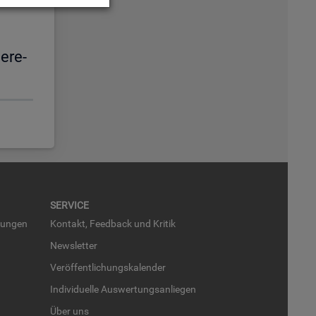
e­re­
SER­VICE
run­gen
Kon­takt, Feed­back und Kri­tik
News­let­ter
Ver­öf­fent­li­chungs­ka­len­der
In­di­vi­du­el­le Aus­wer­tungs­an­lie­gen
Über uns