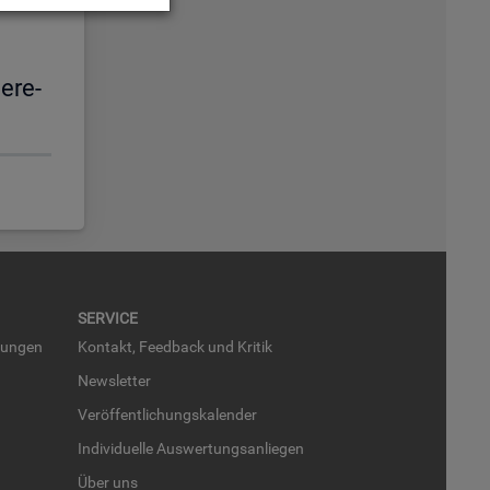
e­re­
SER­VICE
run­gen
Kon­takt, Feed­back und Kri­tik
News­let­ter
Ver­öf­fent­li­chungs­ka­len­der
In­di­vi­du­el­le Aus­wer­tungs­an­lie­gen
Über uns