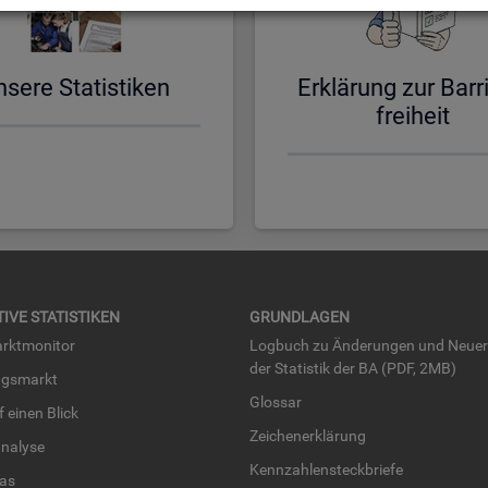
­se­re Sta­tis­ti­ken
Er­klä­rung zur Bar­ri
frei­heit
TI­VE STA­TIS­TI­KEN
GRUND­LA­GEN
rkt­mo­ni­tor
Log­buch zu Än­de­run­gen und Neue­
der Sta­tis­tik der BA (PDF, 2MB)
ngs­markt
Glos­sar
uf einen Blick
Zei­chen­er­klä­rung
na­ly­se
Kenn­zah­len­steck­brie­fe
­las