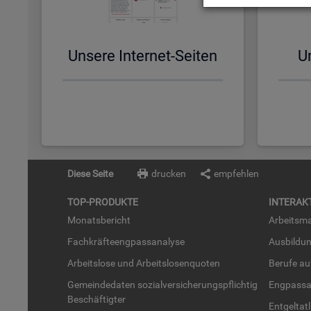
Un­se­re In­ter­net-Sei­ten
Un
Diese Seite
drucken
empfehlen
TOP-PRO­DUK­TE
IN­TER­AK­
Mo­nats­be­richt
Ar­beits­ma
Fach­kräf­te­eng­pass­ana­ly­se
Aus­bil­du
Ar­beits­lo­se und Ar­beits­lo­sen­quo­ten
Be­ru­fe a
Ge­mein­de­da­ten so­zi­al­ver­si­che­rungs­pflich­tig
Eng­pass­a
Be­schäf­tig­ter
Ent­gel­t­at