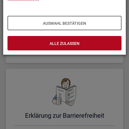
AUSWAHL BESTÄTIGEN
Un­se­re Sta­tis­ti­ken
ALLE ZULASSEN
Er­klä­rung zur Bar­rie­re­frei­heit